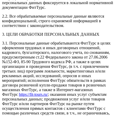
персональных данных фиксируется в локальной нормативной
документации ФитТурс.
2.2. Все обрабатываемые персональные данные являются
конфиденциальной, строго охраняемой информацией в
соответствии с законодательством.
3. ЦЕЛИ ОБРАБОТКИ ПЕРСОНАЛЬНЫХ ДАННЫХ
3.1. Персональные данные обрабатываются ФитТурс в целях
оформления трудовых и иных договорных отношений,
кадрового, бухгалтерского, налогового учета, по снованиям,
предусмотренным ст.22 Федерального закона от 27.06.2006
№152-ФЗ, 85-90 Трудового кодекса РФ, а также в целях
организации и проведения ФитТурс, (в т.ч. с привлечением
третьих лиц) программ лояльности, маркетинговых и/или
рекламных акций, исследований, опросов и иных
мероприятий; исполнения ФитТурс обязательств в рамках
договора розничной купли-продажи товаров в розничных
магазинах ФитТурс, а также в Интернет-магазинах
ФитТурс
https://fit-tours.ru/
; оказания иных услуг субъектам
персональных данных; продвижения услуг и/или товаров
ФитТурс и/или партнеров ФитТурс на рынке путем
осуществления прямых контактов с клиентами ФитТурс с
помощью различных средств связи, в т.ч., не ограничиваясь,