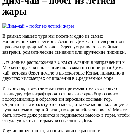
Дим-чай – побег из летней
жары
В рамках нашего тура мы посетим одно из самых
живописных мест региона Алания. Дим-чай – невероятной
красоты природный уголок. Здесь устраивают семейные
завтраки, романтические свидания или дружеские пикники.
Эта долина расположена в 6 км от Алании в направлении к
Махмутлару. Свое название она взяла от горной реки Дим-
чай, которая берет начало в высокогорье Конья, примерно в
двухстах километрах от впадения в Средиземное море.
И туристы, и местные жители приезжают на смотровую
площадку сфотографироваться на фоне ярко бирюзового
водохранилища в обрамлении заросших соснами гор.
Оцените и вы красоту этого места, а также мощь падающей с
гулким шумом горной реки, покорившейся человеку! Может
быть кто-то даже решится и поднимется высоко в горы, чтобы
оттуда увидеть панораму всей долины Дим.
Изучив окрестности, и напитавшись красотой и