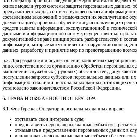
5.1. Оператор проводит следующие мероприятия: определяет уг
основе модели угроз системы защиты персональных данных, о
предусмотренных для соответствующего класса информационны
составлением заключений о возможности их эксплуатации; осу
документацией; проводит обучение лиц, использующих средст
средств защиты информации, эксплуатационной и технической
данными в информационной системе; осуществляет контроль з
документацией; вправе инициировать разбирательство и соста
информации, которые могут привести к нарушению конфиден
данных, разработку и принятие мер по предотвращению возм
5.2. Для разработки и осуществления конкретных мероприяти
лицо, ответственное за организацию обработки персональных
выполнения служебных (трудовых) обязанностей, допускаются
поступлении запросов субъектов персональных данных или их
информацию о наличии персональных данных, относящихся к с
установлено законодательством Российской Федерации.
6. ПРАВА И ОБЯЗАННОСТИ ОПЕРАТОРА
6.1. ФитТурс как Оператор персональных данных вправе:
отстаивать свои интересы в суде;
предоставлять персональные данные субъектов третьим л
отказывать в предоставлении персональных данных в сл
использовать персональные данные субъекта без его согл