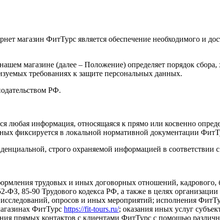
ернет магазин ФитТурс является обеспечение необходимого и д
нашем магазине (далее – Положение) определяет порядок сбора,
лизуемых требованиях к защите персональных данных.
нодательством РФ.
ся любая информация, относящаяся к прямо или косвенно опред
нных фиксируется в локальной нормативной документации ФитТ
денциальной, строго охраняемой информацией в соответствии с
ормления трудовых и иных договорных отношений, кадрового, бу
-ФЗ, 85-90 Трудового кодекса РФ, а также в целях организации 
 исследований, опросов и иных мероприятий; исполнения ФитТу
-магазинах ФитТурс
https://fit-tours.ru/
; оказания иных услуг субъе
я прямых контактов с клиентами ФитТурс с помощью различных с