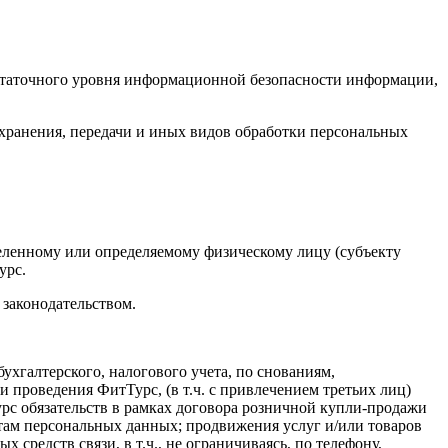
остаточного уровня информационной безопасности информации,
 хранения, передачи и иных видов обработки персональных
еленному или определяемому физическому лицу (субъекту
урс.
 законодательством.
хгалтерского, налогового учета, по снованиям,
и проведения ФитТурс, (в т.ч. с привлечением третьих лиц)
рс обязательств в рамках договора розничной купли-продажи
ктам персональных данных; продвижения услуг и/или товаров
редств связи, в т.ч., не ограничиваясь, по телефону,