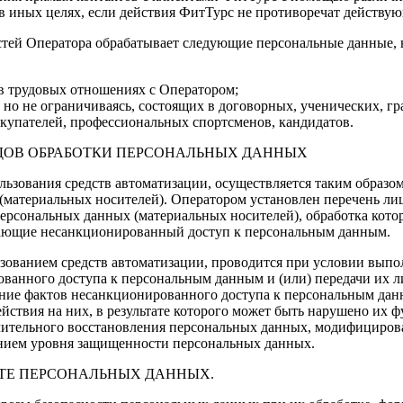
; в иных целях, если действия ФитТурс не противоречат действую
остей Оператора обрабатывает следующие персональные данные
в трудовых отношениях с Оператором;
 но не ограничиваясь, состоящих в договорных, ученических, г
окупателей, профессиональных спортсменов, кандидатов.
ВИДОВ ОБРАБОТКИ ПЕРСОНАЛЬНЫХ ДАННЫХ
ользования средств автоматизации, осуществляется таким образ
(материальных носителей). Оператором установлен перечень л
ерсональных данных (материальных носителей), обработка котор
чающие несанкционированный доступ к персональным данным.
ьзованием средств автоматизации, проводится при условии вып
ванного доступа к персональным данным и (или) передачи их л
ие фактов несанкционированного доступа к персональным данн
ствия на них, в результате которого может быть нарушено их 
едлительного восстановления персональных данных, модифицир
чением уровня защищенности персональных данных.
ИТЕ ПЕРСОНАЛЬНЫХ ДАННЫХ.