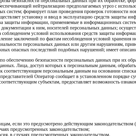
розы безопасности персональных данных при их обработке, форм
беспечивающей нейтрализацию предполагаемых угроз с использ
х систем; формирует план проведения проверок готовности но
ществляет установку и ввод в эксплуатацию средств защиты ин
ва защиты информации, применяемые в информационных система
 документации к ним, носителей персональных данных; осущест
а соблюдением условий использования средств защиты информа
вление заключений по фактам несоблюдения условий хранения н
циальности персональных данных или другим нарушениям, при
ожных опасных последствий подобных нарушений; имеет описан
й по обеспечению безопасности персональных данных при их об
 данных. Лица, доступ которых к персональным данным, обраба
 к соответствующим персональным данным на основании списка
 представителей Оператор сообщает в установленном порядке с
оответствующим субъектам, предоставляет возможность ознако
ицам, если это предусмотрено действующим законодательством (
учаях предусмотренных законодательством;
асия, в случаях предусмотренных законодательством.