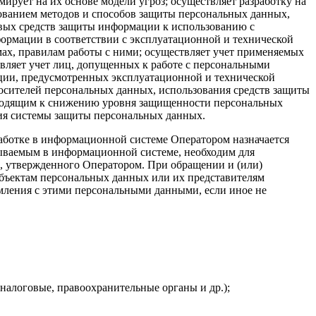
ирует на их основе модели угроз; осуществляет разработку на
ованием методов и способов защиты персональных данных,
вых средств защиты информации к использованию с
формации в соответствии с эксплуатационной и технической
х, правилам работы с ними; осуществляет учет применяемых
вляет учет лиц, допущенных к работе с персональными
ции, предусмотренных эксплуатационной и технической
осителей персональных данных, использования средств защиты
водящим к снижению уровня защищенности персональных
ия системы защиты персональных данных.
работке в информационной системе Оператором назначается
тываемым в информационной системе, необходим для
, утвержденного Оператором. При обращении и (или)
убъектам персональных данных или их представителям
мления с этими персональными данными, если иное не
налоговые, правоохранительные органы и др.);